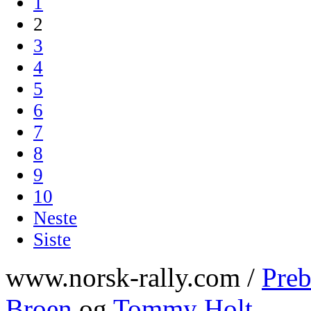
1
2
3
4
5
6
7
8
9
10
Neste
Siste
www.norsk-rally.com /
Preb
Broen
og
Tommy Holt